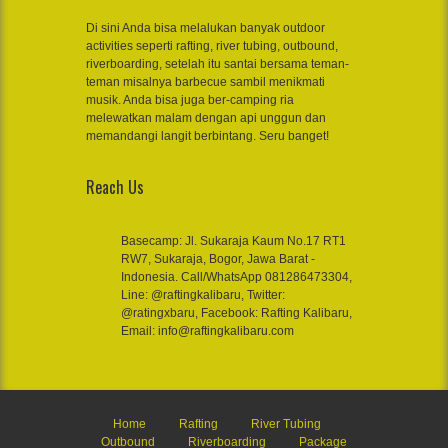
Di sini Anda bisa melalukan banyak outdoor
activities seperti rafting, river tubing, outbound,
riverboarding, setelah itu santai bersama teman-
teman misalnya barbecue sambil menikmati
musik. Anda bisa juga ber-camping ria
melewatkan malam dengan api unggun dan
memandangi langit berbintang. Seru banget!
Reach Us
Basecamp: Jl. Sukaraja Kaum No.17 RT1
RW7, Sukaraja, Bogor, Jawa Barat -
Indonesia. Call/WhatsApp 081286473304,
Line: @raftingkalibaru, Twitter:
@ratingxbaru, Facebook: Rafting Kalibaru,
Email: info@raftingkalibaru.com
Home
Rafting
River Tubing
Outbound
Riverboarding
Package